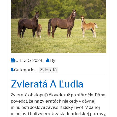
On
13. 5. 2024
By
Categories:
Zvieratá
Zvieratá A Ľudia
Zvieratá obklopujú človeka už po stáročia. Dá sa
povedať, že na zvieratách niekedy v dávnej
minulosti doslova závisel ľudský život. V danej
minulosti boli zvieratá základom ľudskej potravy,