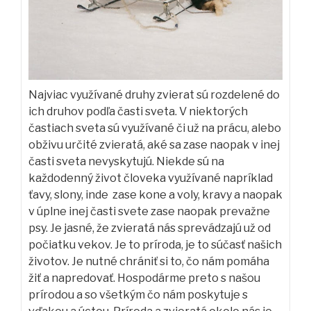
Najviac využívané druhy zvierat sú rozdelené do
ich druhov podľa časti sveta. V niektorých
častiach sveta sú využívané či už na prácu, alebo
obživu určité zvieratá, aké sa zase naopak v inej
časti sveta nevyskytujú. Niekde sú na
každodenný život človeka využívané napríklad
ťavy, slony, inde zase kone a voly, kravy a naopak
v úplne inej časti svete zase naopak prevažne
psy. Je jasné, že zvieratá nás sprevádzajú už od
počiatku vekov. Je to príroda, je to súčasť našich
životov. Je nutné chrániť si to, čo nám pomáha
žiť a napredovať. Hospodárme preto s našou
prírodou a so všetkým čo nám poskytuje s