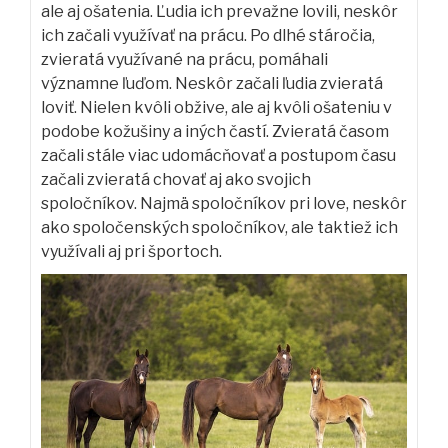
ale aj ošatenia. Ľudia ich prevažne lovili, neskôr
ich začali využívať na prácu. Po dlhé stáročia,
zvieratá využívané na prácu, pomáhali
významne ľuďom. Neskôr začali ľudia zvieratá
loviť. Nielen kvôli obžive, ale aj kvôli ošateniu v
podobe kožušiny a iných častí. Zvieratá časom
začali stále viac udomácňovať a postupom času
začali zvieratá chovať aj ako svojich
spoločníkov. Najmä spoločníkov pri love, neskôr
ako spoločenských spoločníkov, ale taktiež ich
využívali aj pri športoch.