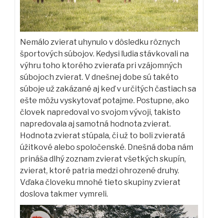
Nemálo zvierat uhynulo v dôsledku rôznych
športových súbojov. Kedysi ľudia stávkovali na
výhru toho ktorého zvieraťa pri vzájomných
súbojoch zvierat. V dnešnej dobe sú takéto
súboje už zakázané aj keď v určitých častiach sa
ešte môžu vyskytovať potajme. Postupne, ako
človek napredoval vo svojom vývoji, takisto
napredovala aj samotná hodnota zvierat.
Hodnota zvierat stúpala, či už to boli zvieratá
úžitkové alebo spoločenské. Dnešná doba nám
prináša dlhý zoznam zvierat všetkých skupín,
zvierat, ktoré patria medzi ohrozené druhy.
Vďaka človeku mnohé tieto skupiny zvierat
doslova takmer vymreli.