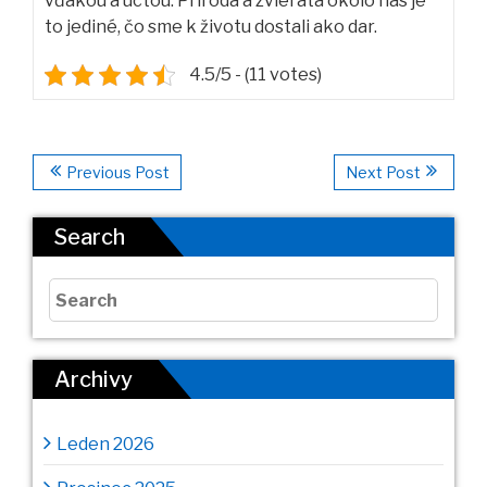
vďakou a úctou. Príroda a zvieratá okolo nás je
to jediné, čo sme k životu dostali ako dar.
4.5/5 - (11 votes)
Previous Post
Next Post
Search
Archivy
Leden 2026