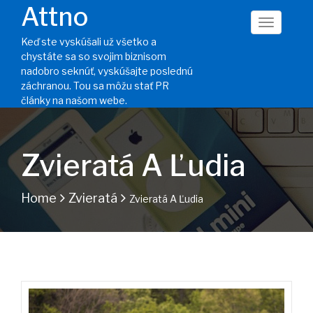
Attno
Keď ste vyskúšali už všetko a
chystáte sa so svojim biznisom
nadobro seknúť, vyskúšajte poslednú
záchranou. Tou sa môžu stať PR
články na našom webe.
Zvieratá A Ľudia
Home
Zvieratá
Zvieratá A Ľudia