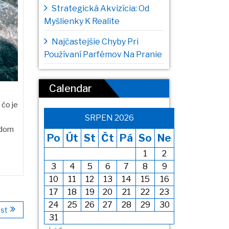
Strategická Akvizícia: Od
Myšlienky K Realite
Najčastejšie Chyby Pri
Používaní Parfémov Na Pranie
Calendar
 čo je
SRPEN 2026
odom
Po
Út
St
Čt
Pá
So
Ne
1
2
3
4
5
6
7
8
9
10
11
12
13
14
15
16
17
18
19
20
21
22
23
24
25
26
27
28
29
30
st
31