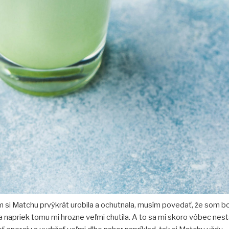
m si Matchu prvýkrát urobila a ochutnala, musím povedať, že som b
 a napriek tomu mi hrozne veľmi chutila. A to sa mi skoro vôbec nest