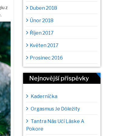
iu z
Duben 2018
.
Únor 2018
Říjen 2017
Květen 2017
Prosinec 2016
Nejnovější příspěvky
Kaderníčka
Orgasmus Je Dôležity
Tantra Nás Učí Láske A
Pokore