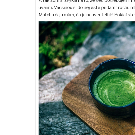
A tak som si zvykla na to, že keď potrebujem ma
uvarím. Väčšinou si do nej ešte pridám trochu mli
Matcha čaju mám, čo je neuveriteľné! Pokiaľ ste 