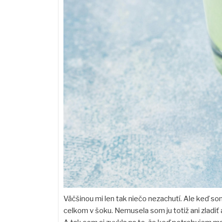
Väčšinou mi len tak niečo nezachutí. Ale keď so
celkom v šoku. Nemusela som ju totiž ani zladiť