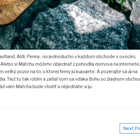
Kaufland, Aldi, Penny.. no jednoducho v každom obchode s ovocím,
. Alebo si Matchu môžete objednať z pohodlia domova na internete,
 veľký pozor na to, u ktorej firmy ju kupujete. A pozerajte sa aj na
dia. Tiež to tak robím a zatiaľ som sa vďaka Bohu so žiadnym obch
áď vám Matcha bude chutiť a objednáte si ju.
Next Po