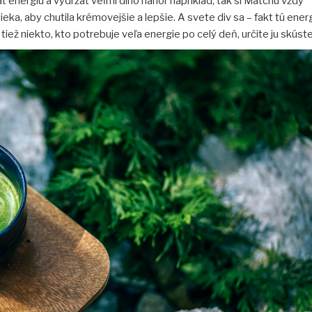
ť energiu a vydržať veľmi dlho nahor napríklad, tak si Matchu vždy
eka, aby chutila krémovejšie a lepšie. A svete div sa – fakt tú energ
tiež niekto, kto potrebuje veľa energie po celý deň, určite ju skúste