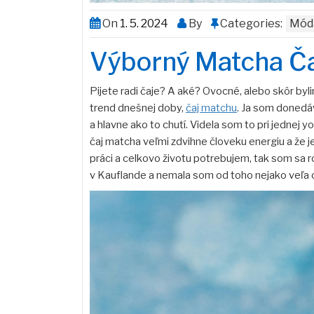
On
1. 5. 2024
By
Categories:
Mód
Výborný Matcha Č
Pijete radi čaje? A aké? Ovocné, alebo skôr byl
trend dnešnej doby,
čaj matchu
. Ja som donedá
a hlavne ako to chutí. Videla som to pri jednej 
čaj matcha veľmi zdvihne človeku energiu a že j
práci a celkovo životu potrebujem, tak som sa r
v Kauflande a nemala som od toho nejako veľa o