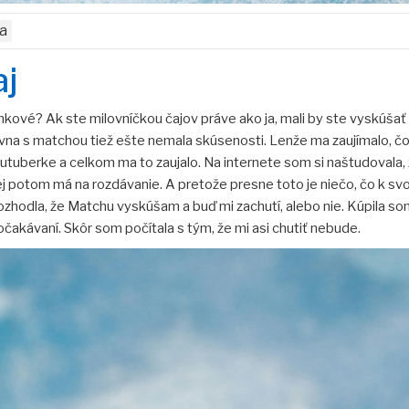
a
aj
inkové? Ak ste milovníčkou čajov práve ako ja, mali by ste vyskúšať
vna s matchou tiež ešte nemala skúsenosti. Lenže ma zaujímalo, čo 
youtuberke a celkom ma to zaujalo. Na internete som si naštudovala,
ej potom má na rozdávanie. A pretože presne toto je niečo, čo k svo
ozhodla, že Matchu vyskúšam a buď mi zachutí, alebo nie. Kúpila som
čakávaní. Skôr som počítala s tým, že mi asi chutiť nebude.