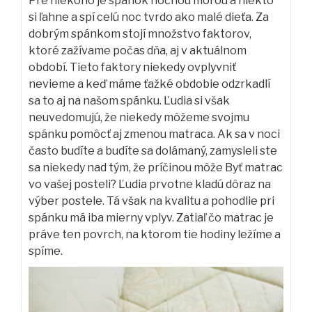
Pre niekoho je spánok nočnou morou a niekto
si ľahne a spí celú noc tvrdo ako malé dieťa. Za
dobrým spánkom stojí množstvo faktorov,
ktoré zažívame počas dňa, aj v aktuálnom
období. Tieto faktory niekedy ovplyvniť
nevieme a keď máme ťažké obdobie odzrkadlí
sa to aj na našom spánku. Ľudia si však
neuvedomujú, že niekedy môžeme svojmu
spánku pomôcť aj zmenou matraca. Ak sa v noci
často budíte a budíte sa dolámaný, zamysleli ste
sa niekedy nad tým, že príčinou môže Byť matrac
vo vašej posteli? Ľudia prvotne kladú dôraz na
výber postele. Tá však na kvalitu a pohodlie pri
spánku má iba mierny vplyv. Zatiaľ čo matrac je
práve ten povrch, na ktorom tie hodiny ležíme a
spíme.