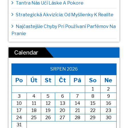
Tantra Nás Učí Láske A Pokore
Strategická Akvizícia: Od Myšlienky K Realite
Najčastejšie Chyby Pri Používaní Parfémov Na
Pranie
Calendar
SRPEN 2026
Po
Út
St
Čt
Pá
So
Ne
1
2
3
4
5
6
7
8
9
10
11
12
13
14
15
16
17
18
19
20
21
22
23
24
25
26
27
28
29
30
31