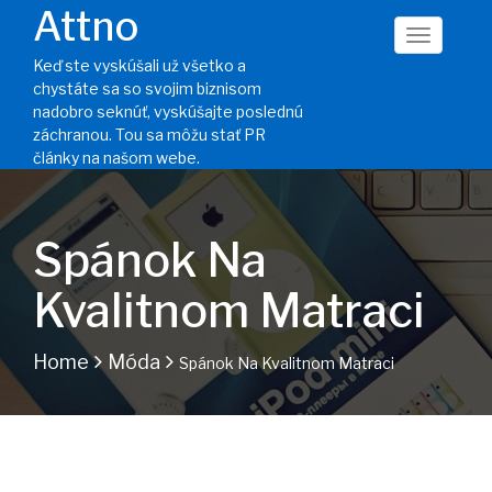
Attno
Keď ste vyskúšali už všetko a
chystáte sa so svojim biznisom
nadobro seknúť, vyskúšajte poslednú
záchranou. Tou sa môžu stať PR
články na našom webe.
Spánok Na
Kvalitnom Matraci
Home
Móda
Spánok Na Kvalitnom Matraci