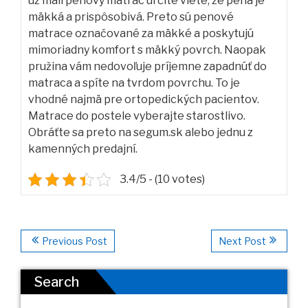
už mali penový matrac určite viete, že pena je
mäkká a prispôsobivá. Preto sú penové
matrace označované za mäkké a poskytujú
mimoriadny komfort s mäkký povrch. Naopak
pružina vám nedovoľuje príjemne zapadnúť do
matraca a spíte na tvrdom povrchu. To je
vhodné najmä pre ortopedických pacientov.
Matrace do postele vyberajte starostlivo.
Obráťte sa preto na segum.sk alebo jednu z
kamenných predajní.
3.4/5 - (10 votes)
Previous Post
Next Post
Search