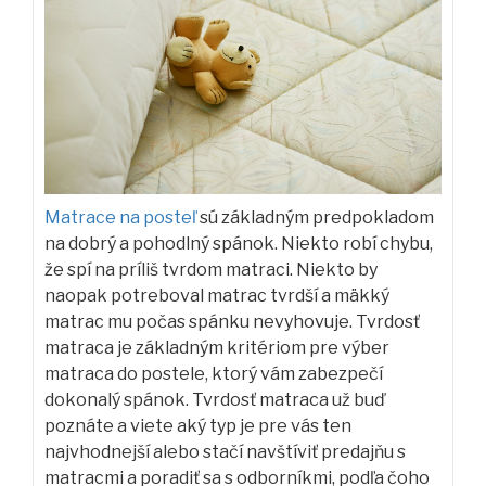
Matrace na posteľ
sú základným predpokladom
na dobrý a pohodlný spánok. Niekto robí chybu,
že spí na príliš tvrdom matraci. Niekto by
naopak potreboval matrac tvrdší a mäkký
matrac mu počas spánku nevyhovuje. Tvrdosť
matraca je základným kritériom pre výber
matraca do postele, ktorý vám zabezpečí
dokonalý spánok. Tvrdosť matraca už buď
poznáte a viete aký typ je pre vás ten
najvhodnejší alebo stačí navštíviť predajňu s
matracmi a poradiť sa s odborníkmi, podľa čoho