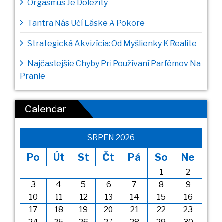
Orgasmus Je Dôležity
Tantra Nás Učí Láske A Pokore
Strategická Akvizícia: Od Myšlienky K Realite
Najčastejšie Chyby Pri Používaní Parfémov Na
Pranie
Calendar
SRPEN 2026
Po
Út
St
Čt
Pá
So
Ne
1
2
3
4
5
6
7
8
9
10
11
12
13
14
15
16
17
18
19
20
21
22
23
24
25
26
27
28
29
30