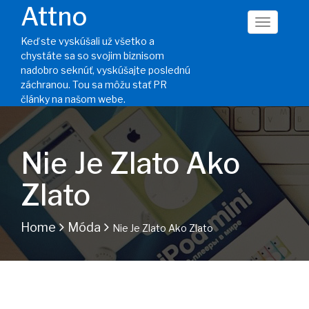
Attno
Keď ste vyskúšali už všetko a
chystáte sa so svojim biznisom
nadobro seknúť, vyskúšajte poslednú
záchranou. Tou sa môžu stať PR
články na našom webe.
Nie Je Zlato Ako
Zlato
Home
Móda
Nie Je Zlato Ako Zlato