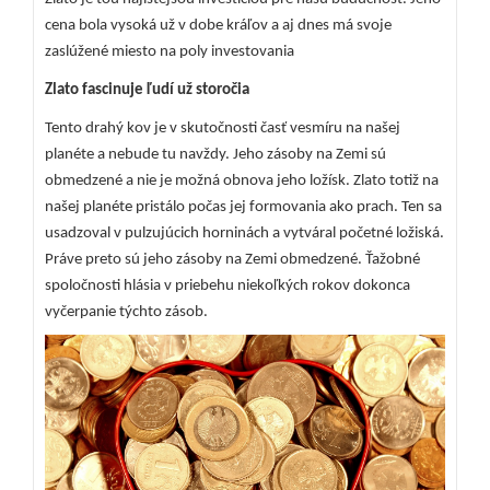
cena bola vysoká už v dobe kráľov a aj dnes má svoje
zaslúžené miesto na poly investovania
Zlato fascinuje ľudí už storočia
Tento drahý kov je v skutočnosti časť vesmíru na našej
planéte a nebude tu navždy. Jeho zásoby na Zemi sú
obmedzené a nie je možná obnova jeho ložísk. Zlato totiž na
našej planéte pristálo počas jej formovania ako prach. Ten sa
usadzoval v pulzujúcich horninách a vytváral početné ložiská.
Práve preto sú jeho zásoby na Zemi obmedzené. Ťažobné
spoločnosti hlásia v priebehu niekoľkých rokov dokonca
vyčerpanie týchto zásob.