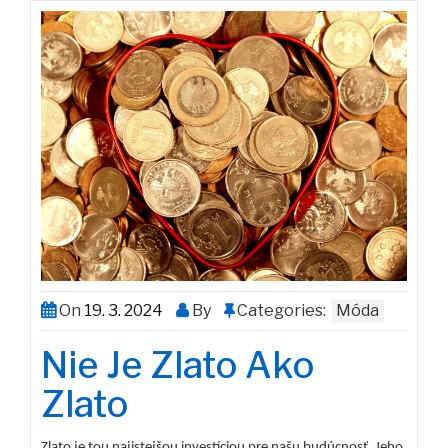
On
19. 3. 2024
By
Categories:
Móda
Nie Je Zlato Ako
Zlato
Zlato je tou najistejšou investíciou pre našu budúcnosť. Jeho