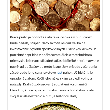
Práve preto je hodnota zlata taká vysoká a v budúcnosti
bude naďalej stúpať. Zlato sa totiž nevyužíva iba na
investovanie, výrobu šperkov či iných luxusných kúskov. Je
potrebné napríklad v počítačovom či elektrotechnickom
priemysle, kde tvorí základné súčasti dôležité pre fungovanie
napríklad počítačov. Je preto jasné, že v prípade vyčerpania
zásob bude jeho cena raketovo
rásť
nahor.
Už história je
opradená zlatom. Kvôli jeho náleziskám sa viedli vojny a
nájazdy. Králi sú zobrazovaný so zlatými korunami či
klenotmi, ktoré reprezentovali ich moc a bohatstvo. Zlato
svoj lesk ale nestratilo a putuje históriou ďalej.