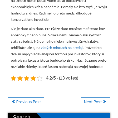
na trhoch nielen počas vojen ale aj politických či
ekonomických kríz a pandémie. Pomaly ale isto zvyšuje svoju
hodnotu aj dnes. Radíme ho preto medzi dlhodobé
konzervatívne investície.
Nie je zlato ako zlato. Pre rýdze zlato musíme mať tento kov
a výrobky z neho punz. Vďaka nemu vieme o akú rýdzosť
zlata sa jedná. Nájdeme ho nielen na investičných zlatých
tehličkách ale aj na
zlatých minciach na predaj
. Práve tieto
dve sú najvyhľadávanejšou formou pre investorov, ktorý si
potrpia na luxus a istotu budúceho zisku. Nachádzame preto
rozsiahle zbierky, ktoré časom naberajú na svojej hodnote.
4.2/5 - (13 votes)
Previous Post
Next Post
Search