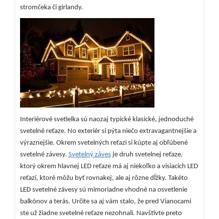
stromčeka či girlandy.
Interiérové svetielka sú naozaj typické klasické, jednoduché
svetelné reťaze. No exteriér si pýta niečo extravagantnejšie a
výraznejšie. Okrem svetelných reťazi si kúpte aj obľúbené
svetelné závesy.
Svetelný záves
je druh svetelnej reťaze,
ktorý okrem hlavnej LED reťaze má aj niekoľko a visiacich LED
reťazí, ktoré môžu byť rovnakej, ale aj rôzne dĺžky. Takéto
LED svetelné závesy sú mimoriadne vhodné na osvetlenie
balkónov a terás. Určite sa aj vám stalo, že pred Vianocami
ste už žiadne svetelné reťaze nezohnali. Navštívte preto