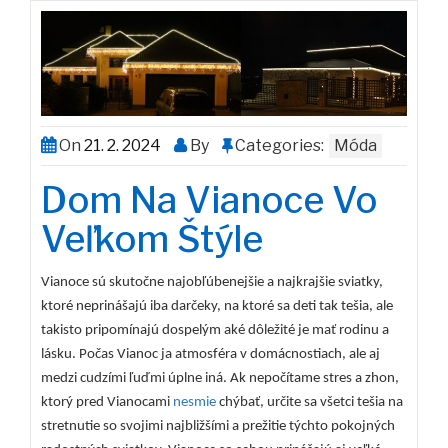
On
21. 2. 2024
By
Categories:
Móda
Dom Na Vianoce Vo
Veľkom Štýle
Vianoce sú skutočne najobľúbenejšie a najkrajšie sviatky,
ktoré neprinášajú iba darčeky, na ktoré sa deti tak tešia, ale
takisto pripomínajú dospelým aké dôležité je mať rodinu a
lásku. Počas Vianoc ja atmosféra v domácnostiach, ale aj
medzi cudzími ľuďmi úplne iná. Ak nepočítame stres a zhon,
ktorý pred Vianocami
nesmie
chýbať, určite sa všetci tešia na
stretnutie so svojimi najbližšími a prežitie týchto pokojných