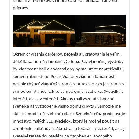
radostných sviatkov. Vianoce so sebou prinášajú aj veľké
prípravy.
Okrem chystania darčekov, pečenia a upratovania je veľmi
dôležitá samotná vianočné výzdoba. Bez vianočnej výzdoby
by Vianoce neboli Vianocami a vy by ste určite neprežívali tú
správnu atmosféru. Počas Vianoc v žiadnej domácnosti
nesmie chýbať vianočný stromček. A takisto ako je stromček
symbolom Vianoc, tak sú symbolom aj svetielka. Svetielka v
interiéri, ale aj v exteriéri. Ako by mali vyzerať vianočné
svetielka na vyzdobenie vášho domu či bytu?
Samozrejme
stále sú moderné svetelné reťaze. Svetelná reťaz predstavuje
množstvo malých LED svetielok, ktorú je možné použiť na
ozdobenie balkónov a zábradlia na terasách v exteriéri, ale aj
svetelné reťaze do interiéru na ozdobenie vianočného