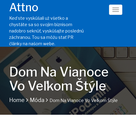
Attno
Keď ste vyskúšali už všetko a
chystáte sa so svojim biznisom
nadobro seknúť, vyskúšajte poslednú
záchranou. Tou sa môžu stať PR
články na našom webe.
Dom Na Vianoce
Vo Veľkom Štýle
Home
Móda
Dom Na Vianoce Vo Veľkom Štýle