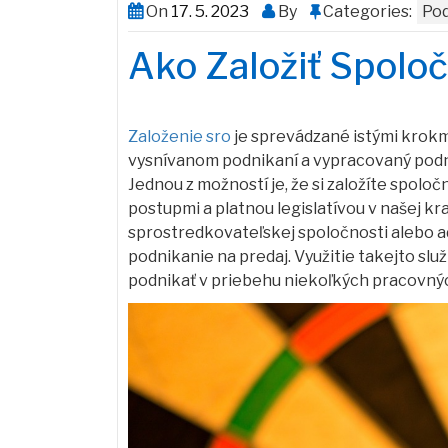
On
17. 5. 2023
By
Categories:
Pod
Ako Založiť Spolo
Založenie sro
je sprevádzané istými krokm
vysnívanom podnikaní a vypracovaný podni
Jednou z možností je, že si založíte spolo
postupmi a platnou legislatívou v našej kr
sprostredkovateľskej spoločnosti alebo a
podnikanie na predaj. Využitie takejto slu
podnikať v priebehu niekoľkých pracovnýc