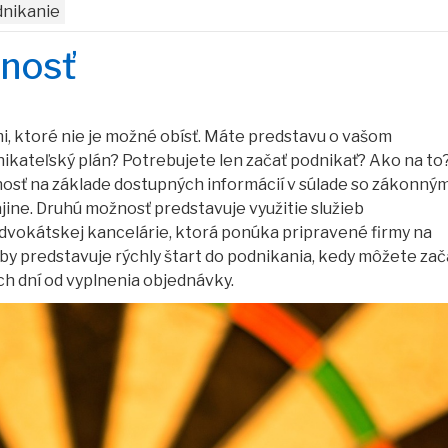
nikanie
čnosť
i, ktoré nie je možné obísť. Máte predstavu o vašom
kateľský plán? Potrebujete len začať podnikať? Ako na to
čnosť na základe dostupných informácií v súlade so zákonným
ajine. Druhú možnosť predstavuje využitie služieb
dvokátskej kancelárie, ktorá ponúka pripravené firmy na
žby predstavuje rýchly štart do podnikania, kedy môžete zač
h dní od vyplnenia objednávky.