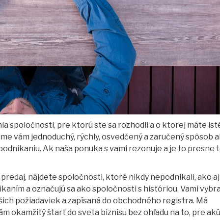
 spoločnosti, pre ktorú ste sa rozhodli a o ktorej máte ist
me vám jednoduchý, rýchly, osvedčený a zaručený spôsob 
 podnikaniu. Ak naša ponuka s vami rezonuje a je to presne t
redaj, nájdete spoločnosti, ktoré nikdy nepodnikali, ako aj
ikaním a označujú sa ako spoločnosti s históriou. Vami vybr
šich požiadaviek a zapísaná do obchodného registra. Má
ám okamžitý štart do sveta biznisu bez ohľadu na to, pre ak