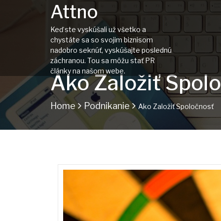
Attno
Keď ste vyskúšali už všetko a
chystáte sa so svojim biznisom
nadobro seknúť, vyskúšajte poslednú
záchranou. Tou sa môžu stať PR
články na našom webe.
Ako Založiť Spol
Home
Podnikanie
Ako Založiť Spoločnosť