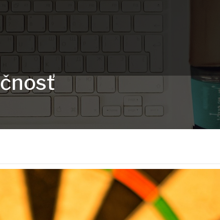
očnosť