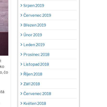
Srpen 2019
Červenec 2019
Březen 2019
Únor 2019
Leden 2019
Prosinec 2018
é
Listopad 2018
ako
o, čo
Říjen 2018
Září 2018
atá
Červenec 2018
ú
Květen 2018