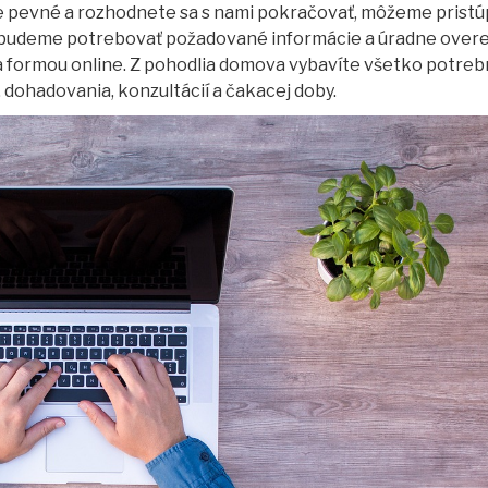
e pevné a rozhodnete sa s nami pokračovať, môžeme pristúp
s budeme potrebovať požadované informácie a úradne over
ha formou online. Z pohodlia domova vybavíte všetko potreb
 dohadovania, konzultácií a čakacej doby.