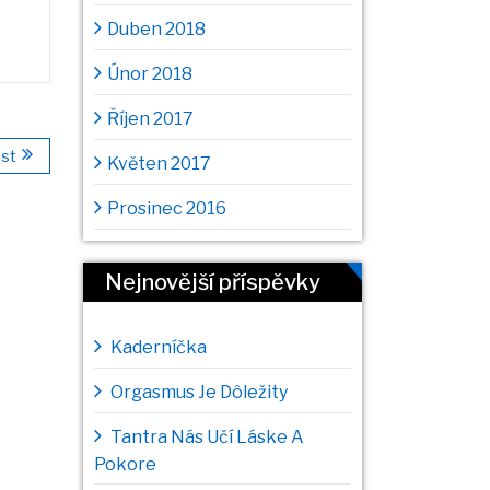
Duben 2018
Únor 2018
Říjen 2017
st
Květen 2017
Prosinec 2016
Nejnovější příspěvky
Kaderníčka
Orgasmus Je Dôležity
Tantra Nás Učí Láske A
Pokore