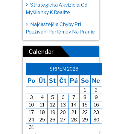
Strategická Akvizícia: Od
Myšlienky K Realite
Najčastejšie Chyby Pri
Používaní Parfémov Na Pranie
Calendar
SRPEN 2026
Po
Út
St
Čt
Pá
So
Ne
1
2
3
4
5
6
7
8
9
10
11
12
13
14
15
16
17
18
19
20
21
22
23
24
25
26
27
28
29
30
31