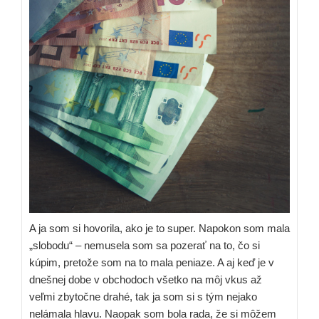
A ja som si hovorila, ako je to super. Napokon som mala
„slobodu“ – nemusela som sa pozerať na to, čo si
kúpim, pretože som na to mala peniaze. A aj keď je v
dnešnej dobe v obchodoch všetko na môj vkus až
veľmi zbytočne drahé, tak ja som si s tým nejako
nelámala hlavu. Naopak som bola rada, že si môžem