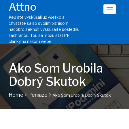
Attno
Keď ste vyskúšali už všetko a
chystáte sa so svojim biznisom
nadobro seknúť, vyskúšajte poslednú
záchranou. Tou sa môžu stať PR
články na našom webe.
Ako Som Urobila
Dobrý Skutok
Home
Peniaze
Ako Som Urobila Dobrý Skutok