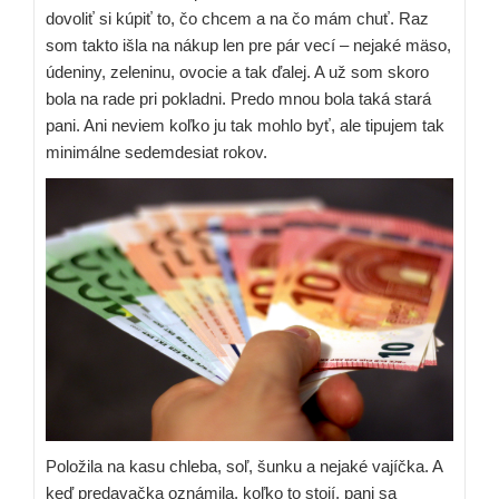
dovoliť si kúpiť to, čo chcem a na čo mám chuť. Raz
som takto išla na nákup len pre pár vecí – nejaké mäso,
údeniny, zeleninu, ovocie a tak ďalej. A už som skoro
bola na rade pri pokladni. Predo mnou bola taká stará
pani. Ani neviem koľko ju tak mohlo byť, ale tipujem tak
minimálne sedemdesiat rokov.
Položila na kasu chleba, soľ, šunku a nejaké vajíčka. A
keď predavačka oznámila, koľko to stojí, pani sa