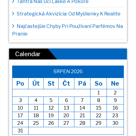
Tantra Nás Učí Láske A Pokore
Strategická Akvizícia: Od Myšlienky K Realite
Najčastejšie Chyby Pri Používaní Parfémov Na
Pranie
Calendar
SRPEN 2026
Po
Út
St
Čt
Pá
So
Ne
1
2
3
4
5
6
7
8
9
10
11
12
13
14
15
16
17
18
19
20
21
22
23
24
25
26
27
28
29
30
31