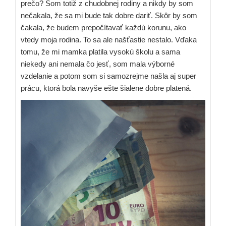
prečo? Som totiž z chudobnej rodiny a nikdy by som
nečakala, že sa mi bude tak dobre dariť. Skôr by som
čakala, že budem prepočítavať každú korunu, ako
vtedy moja rodina. To sa ale našťastie nestalo. Vďaka
tomu, že mi mamka platila vysokú školu a sama
niekedy ani nemala čo jesť, som mala výborné
vzdelanie a potom som si samozrejme našla aj super
prácu, ktorá bola navyše ešte šialene dobre platená.