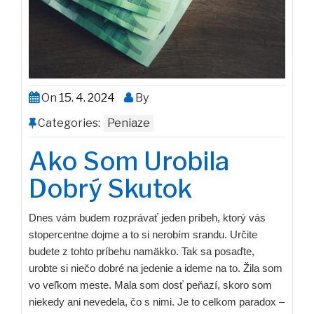
On
15. 4. 2024
By
Categories:
Peniaze
Ako Som Urobila
Dobrý Skutok
Dnes vám budem rozprávať jeden príbeh, ktorý vás
stopercentne dojme a to si nerobím srandu. Určite
budete z tohto príbehu namäkko. Tak sa posaďte,
urobte si niečo dobré na jedenie a ideme na to. Žila som
vo veľkom meste. Mala som dosť peňazí, skoro som
niekedy ani nevedela, čo s nimi. Je to celkom paradox –