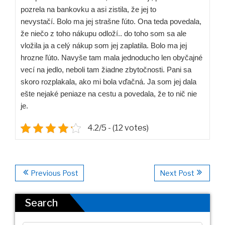
pozrela na bankovku a asi zistila, že jej to
nevystačí. Bolo ma jej strašne ľúto. Ona teda povedala,
že niečo z toho nákupu odloží.. do toho som sa ale
vložila ja a celý nákup som jej zaplatila. Bolo ma jej
hrozne ľúto. Navyše tam mala jednoducho len obyčajné
vecí na jedlo, neboli tam žiadne zbytočnosti. Pani sa
skoro rozplakala, ako mi bola vďačná. Ja som jej dala
ešte nejaké peniaze na cestu a povedala, že to nič nie
je.
4.2/5 - (12 votes)
Previous Post
Next Post
Search